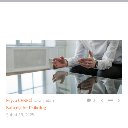



Feyza CEBECİ
tarafından
0
Bahçeşehir Psikolog
Şubat 19, 2025