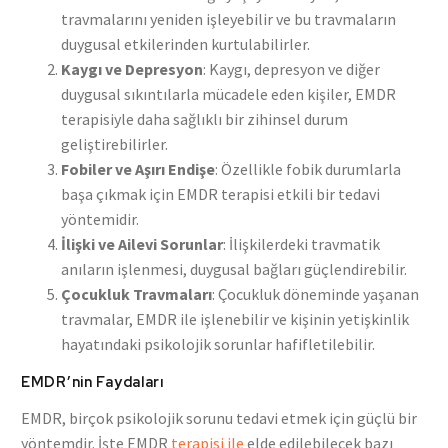
travmalarını yeniden işleyebilir ve bu travmaların
duygusal etkilerinden kurtulabilirler.
Kaygı ve Depresyon
: Kaygı, depresyon ve diğer
duygusal sıkıntılarla mücadele eden kişiler, EMDR
terapisiyle daha sağlıklı bir zihinsel durum
geliştirebilirler.
Fobiler ve Aşırı Endişe
: Özellikle fobik durumlarla
başa çıkmak için EMDR terapisi etkili bir tedavi
yöntemidir.
İlişki ve Ailevi Sorunlar
: İlişkilerdeki travmatik
anıların işlenmesi, duygusal bağları güçlendirebilir.
Çocukluk Travmaları
: Çocukluk döneminde yaşanan
travmalar, EMDR ile işlenebilir ve kişinin yetişkinlik
hayatındaki psikolojik sorunlar hafifletilebilir.
EMDR’nin Faydaları
EMDR, birçok psikolojik sorunu tedavi etmek için güçlü bir
yöntemdir. İşte EMDR
terapisi ile
elde edilebilecek bazı