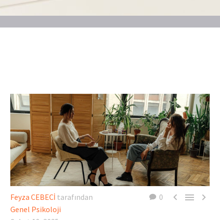



Feyza CEBECİ
tarafından
0
Genel Psikoloji