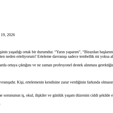
 19, 2026
işinin yaşadığı ortak bir durumdur. “Yarın yaparım”, “Birazdan başlarım
ekten neden erteliyorum? Erteleme davranışı sadece tembellik mi yoksa a
rda ortaya çıktığını ve ne zaman profesyonel destek alınması gerektiğin
 davranışıdır. Kişi, ertelemenin kendisine zarar verdiğinin farkında olm
sorununun iş, okul, ilişkiler ve günlük yaşam düzenini ciddi şekilde et
m