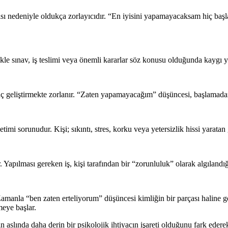
sı nedeniyle oldukça zorlayıcıdır. “En iyisini yapamayacaksam hiç baş
ikle sınav, iş teslimi veya önemli kararlar söz konusu olduğunda kaygı y
nanç geliştirmekte zorlanır. “Zaten yapamayacağım” düşüncesi, başlamad
i sorunudur. Kişi; sıkıntı, stres, korku veya yetersizlik hissi yaratan
r. Yapılması gereken iş, kişi tarafından bir “zorunluluk” olarak algılandığ
 Zamanla “ben zaten erteliyorum” düşüncesi kimliğin bir parçası haline ge
meye başlar.
 aslında daha derin bir psikolojik ihtiyacın işareti olduğunu fark ederek