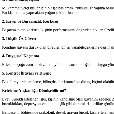
Mükemmeliyetçi kişiler için bir işe başlamak, “kusursuz” yapma baskı
Bu kişiler hata yapmaktan yoğun şekilde korkar.
2. Kaygı ve Başarısızlık Korkusu
Başarısız olma korkusu, kişinin performansını doğrudan etkiler. Özell
3. Düşük Öz Güven
Kendine güveni düşük olan bireyler, bir işi yapabileceklerine dair i
4. Duygusal Kaçınma
Erteleme çoğu zaman bir zaman yönetimi sorunu değil, bir duygu yönetim
5. Kontrol İhtiyacı ve Direnç
Bazı bireylerde erteleme, bilinçdışı bir kontrol ve direnç biçimi olabili
Erteleme Alışkanlığa Dönüşebilir mi?
Evet. Sürekli ertelenen işler, kişinin kendisine olan güvenini zedeler.
bozuklukları, depresyon ve tükenmişlik gibi durumlarla birlikte görül
Bahçeşehir bölgesinde psikolojik destek arayan birçok kişi, ertelemenin