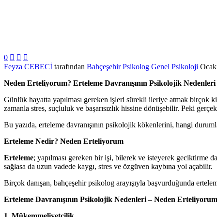
0



Feyza CEBECİ
tarafından
Bahçeşehir Psikolog
Genel Psikoloji
Ocak
Neden Erteliyorum? Erteleme Davranışının Psikolojik Nedenleri
Günlük hayatta yapılması gereken işleri sürekli ileriye atmak birçok k
zamanla stres, suçluluk ve başarısızlık hissine dönüşebilir. Peki gerç
Bu yazıda, erteleme davranışının psikolojik kökenlerini, hangi durumla
Erteleme Nedir? Neden Erteliyorum
Erteleme
; yapılması gereken bir işi, bilerek ve isteyerek geciktirme
sağlasa da uzun vadede kaygı, stres ve özgüven kaybına yol açabilir.
Birçok danışan, bahçeşehir psikolog arayışıyla başvurduğunda erteleme 
Erteleme Davranışının Psikolojik Nedenleri – Neden Erteliyoru
1. Mükemmeliyetçilik